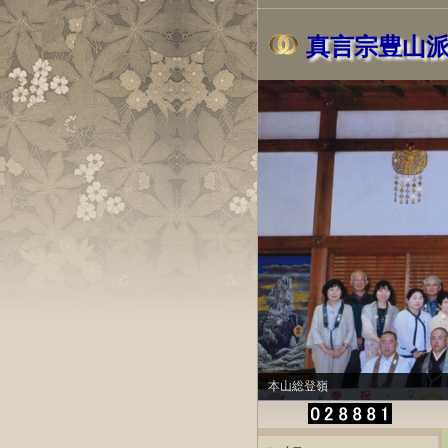
真言宗豊山
本山総登嶺