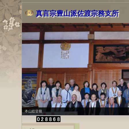
真言宗豊山派佐渡宗務支所
本山総登嶺