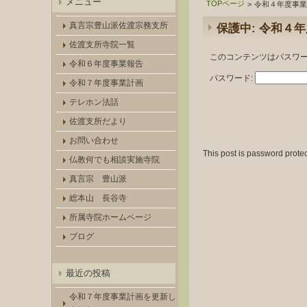
メニュー
TOPページ
>
令和４年度事業
真言宗豊山派佐渡宗務支所
保護中: 令和４
佐渡支所寺院一覧
このコンテンツはパスワ
令和６年度事業報告
パスワード:
令和７年度事業計画
テレホン法話
佐渡支所だより
お問い合わせ
This post is password prote
仏教何でも相談実施寺院
真言宗 豊山派
総本山 長谷寺
所属寺院ホームページ
ブログ
最近の投稿
令和７年度事業計画を更新し