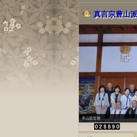
真言宗豊山
本山総登嶺