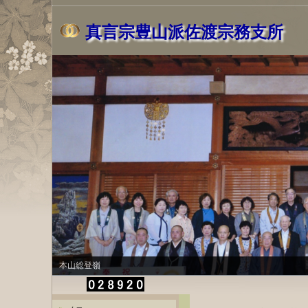
真言宗豊山派佐渡宗務支所
本山総登嶺