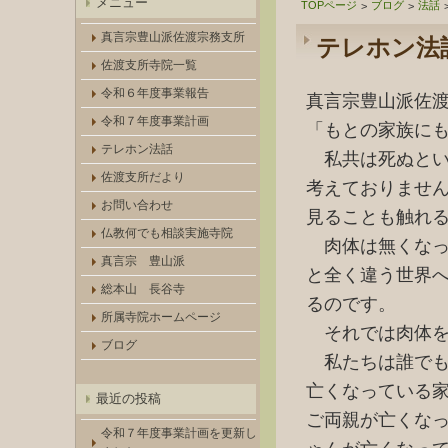
メニュー
TOPページ
ブログ
法話
>
>
真言宗豊山派佐渡宗務支所
テレホン法
佐渡支所寺院一覧
令和６年度事業報告
真言宗豊山派佐
令和７年度事業計画
「もとの家族に
テレホン法話
私共は死ぬとい
佐渡支所だより
考えておりませ
お問い合わせ
見ることも触れ
仏教何でも相談実施寺院
肉体は無くなっ
真言宗 豊山派
と全く違う世界
総本山 長谷寺
るのです。
所属寺院ホームページ
それでは肉体を
ブログ
私たちは誰でも
亡くなっている
最近の投稿
ご両親が亡くな
令和７年度事業計画を更新し