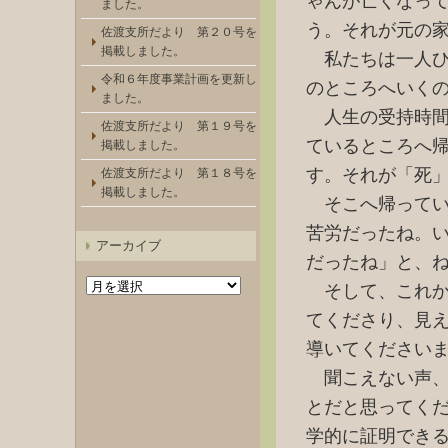
ゃんが亡くなっ
ました。
う。それが元の
佐渡支所だより 第２０号を
掲載しました。
私たちは一人ひ
令和６年度事業計画を更新し
のところへいく
ました。
人生の受持時間
佐渡支所だより 第１９号を
ているところへ
掲載しました。
す。それが「死
佐渡支所だより 第１８号を
掲載しました。
そこへ帰ってい
苦労だったね。
アーカイブ
だったね」と、
ア
そして、これか
ー
カ
てくださり、見
イ
導いてください
ブ
聞こえない声、
とだと思ってく
学的に証明でき