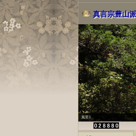
真言宗豊山
風景3