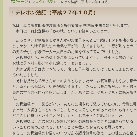
TOPページ
ブログ
法話
>
>
>
テレホン法話（平成２７年１０月）
テレホン法話（平成２７年１０月）
私は、真言宗豊山派佐渡宗務支所の宝蔵寺 副住職 中川泰雄と申します。
本日は、お釈迦様の「砂の城」というお話をいたします。
あるとき、お釈迦さまが何人かのお弟子さんとご一緒にインド各地を巡っ
さしかかった時子供たちの元気な声が聞こえてきました。一行が足をとめて
の男の子が、砂場で一人一人自分のお城を作って遊んでいました。
お釈迦様たちがその様子をご覧になっていますと、一番小さな男の子が、
お城に足を引っ掛けて少し壊してしまいました。
大きな男の子は大そう怒って、壊した子を殴ったりけったりしましたが、
るいだしました。
それを見たお弟子さんが止めようとしましたが、お釈迦様はもう少し様子
と、遠くから母親らしい声が聞こえます。「みんなお昼ご飯だよ、早く帰っ
員声のする方へ向って駆け出しました。あとには、ぐちゃぐちゃに踏み壊さ
た。
お釈迦様は、「見るがいい、あんなに壊されて怒っていたのに、母親に呼
まった。大切なものといっても、もっと大切なものがあったらいらなくなっ
どこの世に無いということだよ。」と、お弟子さんに話されました。
お釈迦様は、このお話しを通して怒りの感情をもつことは間違っている、
いうことに気づかされる、ということを教えておられると思います。
さらに、お釈迦様のお悟りの一つである諸行無常の教え、この世にある全て