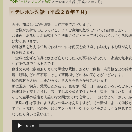
TOPページ
ブログ
法話
>
>
>
テレホン法話（平成２８年７月）
テレホン法話（平成２８年７月）
両津、加茂歌代の聖徳寺 山岸本幸でございます。
皆様がお持ちになっている、よくご存知の数珠についてお話致します。
お通夜、あるいはお葬式またご法事に必ずと言って良い程お持ちになる数珠
び方があります。
数珠は数を数える仏具でお経の中には何度も繰り返しお唱えするお経があり
数を数えます。
念珠は念ずる仏具で例えば亡くなった人の冥福を祈ったり、家族の無事安
りする仏具でもあるのです。
数珠の素材は多種ありまして黒檀や紫檀、あるいは白檀、高野槙などの銘木
璃、珊瑚などの宝石類、そして菩提樹などの木の実などがございます。
房の素材も人絹、正絹があり、その形も色も多種ございます。
形は玉房、切房、梵天などがあり、色も赤、紫、白、茶などいろいろござい
数珠は必ず左手に持ち、右手でお水を替えて供えたり、香を手向けたりしま
そして左手の親指と人差し指の間に掛けて合掌し、一心に念じて下さい。必
数珠の形は宗派により多少の違いはありますが、その素材によって値段も
ですから素材、房の色、形はアクセサリーやネクタイを選ぶような感覚で自
なったら良いと思います。
音
00:00
声