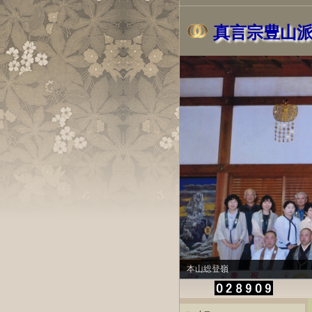
真言宗豊山
本山総登嶺