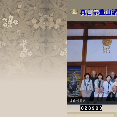
真言宗豊山
本山総登嶺