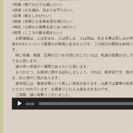
○布施（物でも心でも施したい）
○持戒（心を戒め、決まりを守りたい）
○忍辱（耐えしのびたい）
○精進（何事にも全身全霊を傾けたい）
○禅定（心静かに物事を深くみつめたい）
○智慧（こころの眼を開きたい）
お釈迦様は、人は生まれ、人は苦しみ、人は死ぬ、生きる事は苦しみが伴
身がかわいいという愛着心が根底にあるからです。この自己の愛執を如何に
す。
特に布施、精進、忍辱の三つを大切に行じていけば、私達の宿業が少しで
てると思います。
彼の岸へ求道の一週間でありたいと思います。
もうひとつ、お彼岸に関する話をしましょう。それは、彼岸花です。秋の
き、白と赤の二色があります。
彼岸花には、曼珠沙華という美しい別名があります。仏典では慶事の前兆
とだといわれています。お墓参りした人も励まされるのです。
ご清聴、誠に有難うございました。
音
00:00
声
プ
レ
ー
ヤ