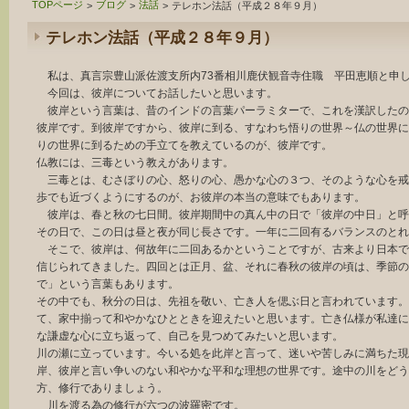
TOPページ
ブログ
法話
>
>
>
テレホン法話（平成２８年９月）
テレホン法話（平成２８年９月）
私は、真言宗豊山派佐渡支所内73番相川鹿伏観音寺住職 平田恵順と申
今回は、彼岸についてお話したいと思います。
彼岸という言葉は、昔のインドの言葉パーラミターで、これを漢訳したの
彼岸です。到彼岸ですから、彼岸に到る、すなわち悟りの世界～仏の世界に
りの世界に到るための手立てを教えているのが、彼岸です。
仏教には、三毒という教えがあります。
三毒とは、むさぼりの心、怒りの心、愚かな心の３つ、そのような心を戒
歩でも近づくようにするのが、お彼岸の本当の意味でもあります。
彼岸は、春と秋の七日間。彼岸期間中の真ん中の日で「彼岸の中日」と呼
その日で、この日は昼と夜が同じ長さです。一年に二回有るバランスのとれ
そこで、彼岸は、何故年に二回あるかということですが、古来より日本で
信じられてきました。四回とは正月、盆、それに春秋の彼岸の頃は、季節の
で」という言葉もあります。
その中でも、秋分の日は、先祖を敬い、亡き人を偲ぶ日と言われています。
て、家中揃って和やかなひとときを迎えたいと思います。亡き仏様が私達に
な謙虚な心に立ち返って、自己を見つめてみたいと思います。
川の瀬に立っています。今いる処を此岸と言って、迷いや苦しみに満ちた現
岸、彼岸と言い争いのない和やかな平和な理想の世界です。途中の川をどう
方、修行でありましょう。
川を渡る為の修行が六つの波羅密です。