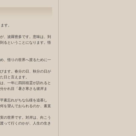
します。
が、波羅密多です。意味は、到
到るということになります。悟
め、悟りの世界へ渡るために一
びます。春分の日、秋分の日が
た日と言えます。
は、一年に四回祖霊が訪れると
分かれ目「暑さ寒さも彼岸ま
平素忘れがちな仏様を追慕し
何を望んでおられるのか、素直
実の世界です。対岸は、向こう
渡って行くのかが、人生の生き