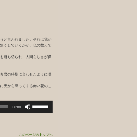
うと言われました。それは我が
無くしていくかが、仏の教えで
も断ち切られ、人間らしさが保
奇岩の時期に合わせたように咲
に天から降ってくる赤い花のこ
ボ
00:00
リ
ュ
ー
ム
調
このページのトップへ