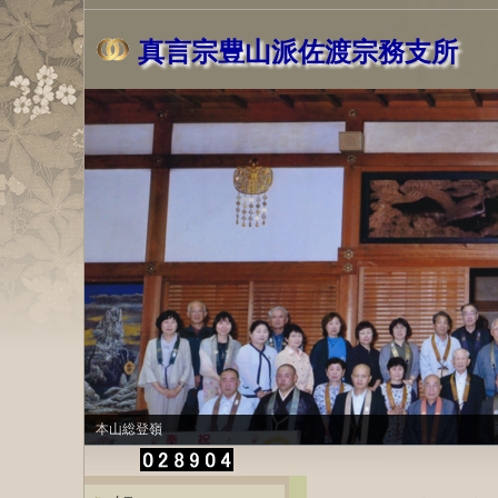
真言宗豊山派佐渡宗務支所
本山総登嶺