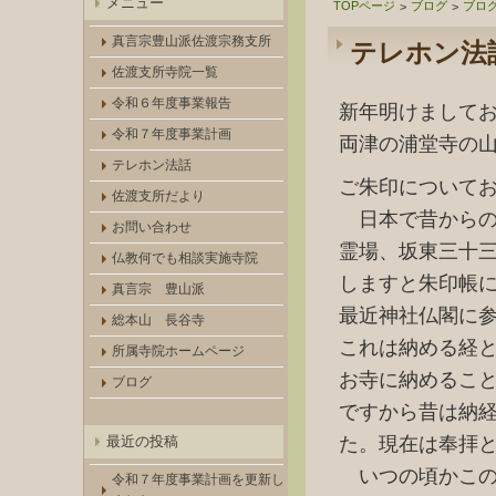
メニュー
TOPページ
ブログ
ブロ
>
>
真言宗豊山派佐渡宗務支所
テレホン法
佐渡支所寺院一覧
令和６年度事業報告
新年明けまして
令和７年度事業計画
両津の浦堂寺の
テレホン法話
ご朱印について
佐渡支所だより
日本で昔からの
お問い合わせ
霊場、坂東三十
仏教何でも相談実施寺院
しますと朱印帳
真言宗 豊山派
最近神社仏閣に
総本山 長谷寺
これは納める経
所属寺院ホームページ
お寺に納めるこ
ブログ
ですから昔は納
た。現在は奉拝
最近の投稿
いつの頃かこの
令和７年度事業計画を更新し