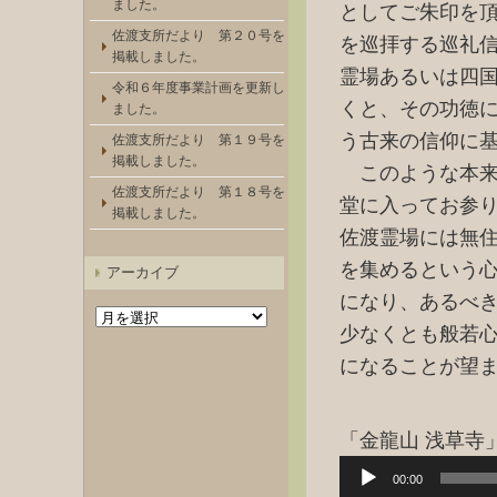
ました。
としてご朱印を
佐渡支所だより 第２０号を
を巡拝する巡礼
掲載しました。
霊場あるいは四
令和６年度事業計画を更新し
くと、その功徳
ました。
う古来の信仰に
佐渡支所だより 第１９号を
掲載しました。
このような本来
佐渡支所だより 第１８号を
堂に入ってお参
掲載しました。
佐渡霊場には無
を集めるという
アーカイブ
になり、あるべ
ア
ー
少なくとも般若
カ
になることが望
イ
ブ
「金龍山 浅草寺
音
00:00
声