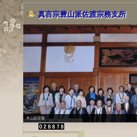
真言宗豊山派佐渡宗務支所
本山総登嶺