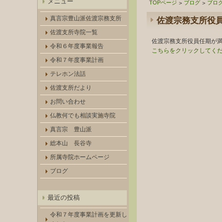
メニュー
TOPページ
ブログ
ブロ
>
>
真言宗豊山派佐渡宗務支所
佐渡宗務支所役
佐渡支所寺院一覧
佐渡宗務支所役員任期が
令和６年度事業報告
こちらをクリックしてく
令和７年度事業計画
テレホン法話
佐渡支所だより
お問い合わせ
仏教何でも相談実施寺院
真言宗 豊山派
総本山 長谷寺
所属寺院ホームページ
ブログ
最近の投稿
令和７年度事業計画を更新し