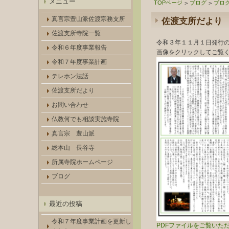
メニュー
TOPページ
ブログ
ブロ
>
>
真言宗豊山派佐渡宗務支所
佐渡支所だより
佐渡支所寺院一覧
令和３年１１月１日発行
令和６年度事業報告
画像をクリックしてご覧
令和７年度事業計画
テレホン法話
佐渡支所だより
お問い合わせ
仏教何でも相談実施寺院
真言宗 豊山派
総本山 長谷寺
所属寺院ホームページ
ブログ
最近の投稿
令和７年度事業計画を更新し
PDFファイルをご覧いただく