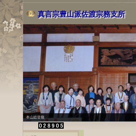
真言宗豊山派佐渡宗務支所
本山総登嶺