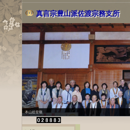
真言宗豊山派佐渡宗務支所
本山総登嶺