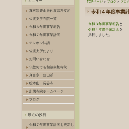
メニュー
TOPページ
ブログ
ブロ
>
>
真言宗豊山派佐渡宗務支所
令和４年度事業
佐渡支所寺院一覧
令和３年度事業報告
と
令和６年度事業報告
令和４年度事業計画
を
令和７年度事業計画
掲載しました。
テレホン法話
佐渡支所だより
お問い合わせ
仏教何でも相談実施寺院
真言宗 豊山派
総本山 長谷寺
所属寺院ホームページ
ブログ
最近の投稿
令和７年度事業計画を更新し