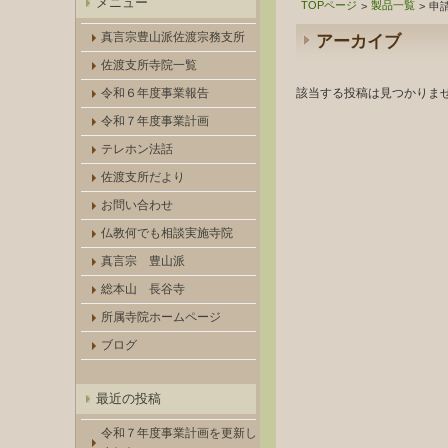
メニュー
TOPページ
製品一覧
>
>
申
真言宗豊山派佐渡宗務支所
アーカイブ
佐渡支所寺院一覧
令和６年度事業報告
該当する投稿は見つかりま
令和７年度事業計画
テレホン法話
佐渡支所だより
お問い合わせ
仏教何でも相談実施寺院
真言宗 豊山派
総本山 長谷寺
所属寺院ホームページ
ブログ
最近の投稿
令和７年度事業計画を更新し