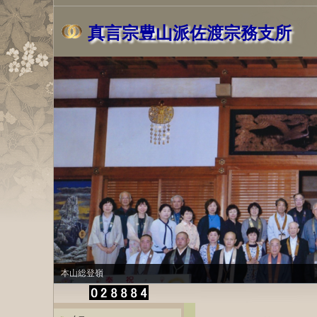
真言宗豊山派佐渡宗務支所
本山総登嶺