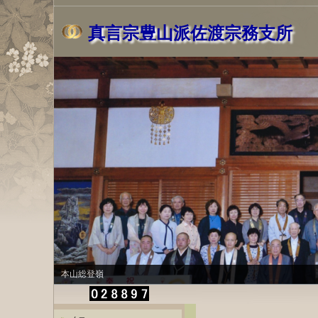
真言宗豊山派佐渡宗務支所
風景2