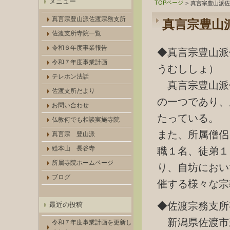
メニュー
TOPページ
>
真言宗豊山派佐
真言宗豊山派佐渡宗務支所
真言宗豊山
佐渡支所寺院一覧
令和６年度事業報告
◆真言宗豊山派
令和７年度事業計画
うむししょ）
テレホン法話
真言宗豊山派
佐渡支所だより
の一つであり、
お問い合わせ
たっている。
仏教何でも相談実施寺院
また、所属僧侶
真言宗 豊山派
総本山 長谷寺
職１名、徒弟１
所属寺院ホームページ
り、自坊におい
ブログ
催する様々な宗
◆佐渡宗務支所
最近の投稿
新潟県佐渡市
令和７年度事業計画を更新し