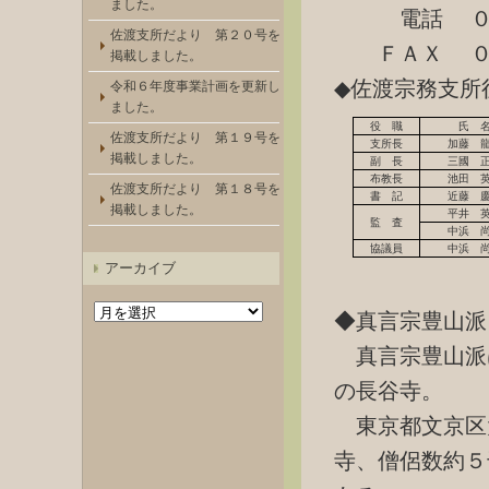
ました。
電話 ０２
佐渡支所だより 第２０号を
ＦＡＸ ０２
掲載しました。
◆佐渡宗務支所
令和６年度事業計画を更新し
ました。
役 職
氏 
佐渡支所だより 第１９号を
支所長
加藤 
掲載しました。
副 長
三國 
布教長
池田 
佐渡支所だより 第１８号を
書 記
近藤 
掲載しました。
平井 
監 査
中浜 
協議員
中浜 
アーカイブ
ア
◆真言宗豊山派
ー
カ
真言宗豊山派
イ
ブ
の長谷寺。
東京都文京区
寺、僧侶数約５