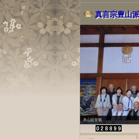
真言宗豊山
本山総登嶺